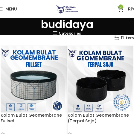
0
MENU
RP
budidaya
Categories
Filters
Kolam Bulat Geomembrane
Kolam Bulat Geomembrane
Fullset
(Terpal Saja)