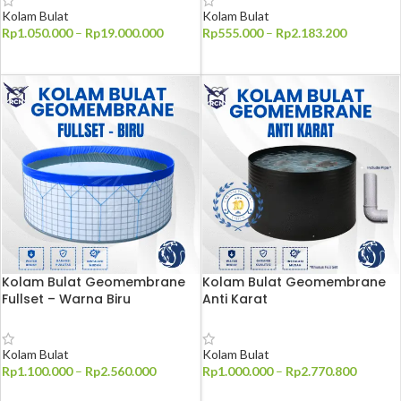
Kolam Bulat
Kolam Bulat
Rp
1.050.000
–
Rp
19.000.000
Rp
555.000
–
Rp
2.183.200
PILIH OPSI
PILIH OPSI
Kolam Bulat Geomembrane
Kolam Bulat Geomembrane
Fullset – Warna Biru
Anti Karat
Kolam Bulat
Kolam Bulat
Rp
1.100.000
–
Rp
2.560.000
Rp
1.000.000
–
Rp
2.770.800
PILIH OPSI
PILIH OPSI