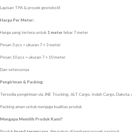
Lapisan TPA & proyek geotekstil
Harga Per Meter:
Harga yang tertera untuk
1 meter
lebar 7 meter
Pesan 3 pcs = ukuran 7 × 3 meter
Pesan 10 pcs = ukuran 7 × 10 meter
Dan seterusnya
Pengiriman & Packing:
Tersedia pengiriman via JNE Trucking, J&T Cargo, Indah Cargo, Dakota, 
Packing aman untuk menjaga kualitas produk
Mengapa Memilih Produk Kami?
Produk
brand terpercaya
, digunakan di berbagai proyek nasional