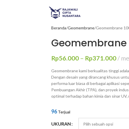
Beranda
Geomembrane
Geomembrane 100
Geomembrane 1
Rp
56.000
–
Rp
371.000
me
Geomembrane kami berkualitas tinggi adala
Dengan desain yang dirancang khusus unt
performa luar biasa di berbagai aplikasi se
Pembuangan Akhir (TPA), dan proyek industr
optimal terhadap bahan kimia dan sinar UV, 
96
Terjual
UKURAN