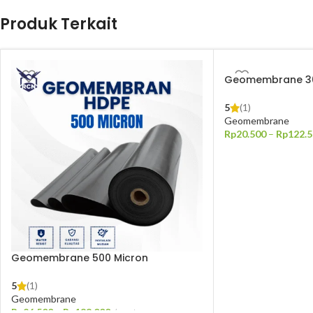
Produk Terkait
Geomembrane 30
5
(1)
Geomembrane
Rp
20.500
–
Rp
122.
PILIH OPSI
Geomembrane 500 Micron
5
(1)
Geomembrane
Rp
26.500
–
Rp
188.000
meter