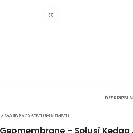
Click to enlarge
DESKRIPSI
I
📌 WAJIB BACA SEBELUM MEMBELI
Geomembrane – Solusi Kedap 