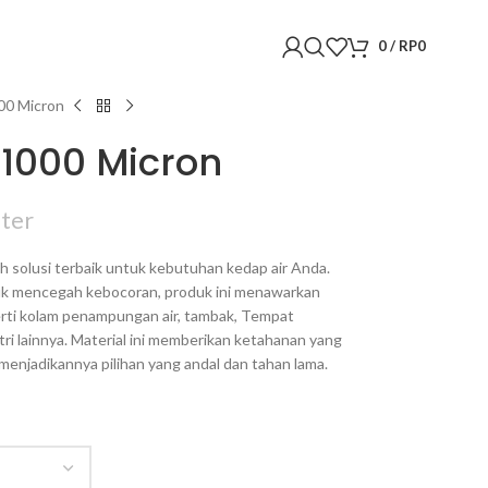
0
/
RP
0
0 Micron
000 Micron
ter
h solusi terbaik untuk kebutuhan kedap air Anda.
uk mencegah kebocoran, produk ini menawarkan
perti kolam penampungan air, tambak, Tempat
i lainnya. Material ini memberikan ketahanan yang
menjadikannya pilihan yang andal dan tahan lama.