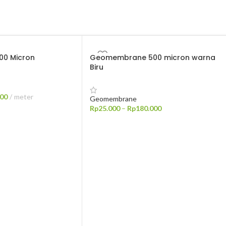
0 Micron
Geomembrane 500 micron warna
Biru
500
meter
Geomembrane
Rp
25.000
–
Rp
180.000
PILIH OPSI